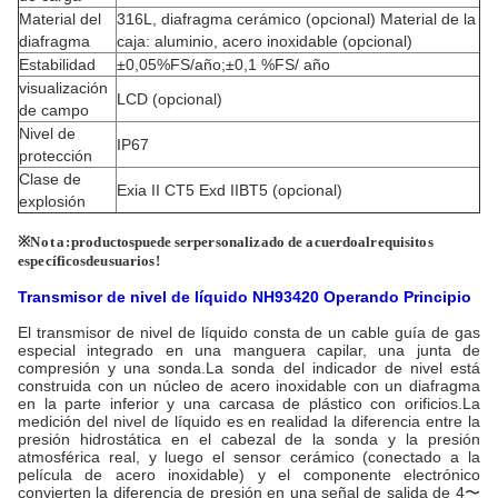
Material del
316L, diafragma cerámico (opcional) Material de la
diafragma
caja: aluminio, acero inoxidable (opcional)
Estabilidad
±0,05%FS/año;±0,1 %FS/ año
visualización
LCD (opcional)
de campo
Nivel de
IP67
protección
Clase de
Exia II CT5 Exd IIBT5 (opcional)
explosión
※
Nota:
productos
puede ser
personalizado de acuerdo
al
requisitos
específicos
de
usuarios!
Transmisor de nivel de líquido NH93420
Operando
Principio
El transmisor de nivel de líquido consta de un cable guía de gas
especial integrado en una manguera capilar, una junta de
compresión y una sonda.La sonda del indicador de nivel está
construida con un núcleo de acero inoxidable con un diafragma
en la parte inferior y una carcasa de plástico con orificios.La
medición del nivel de líquido es en realidad la diferencia entre la
presión hidrostática en el cabezal de la sonda y la presión
atmosférica real, y luego el sensor cerámico (conectado a la
película de acero inoxidable) y el componente electrónico
convierten la diferencia de presión en una señal de salida de 4〜