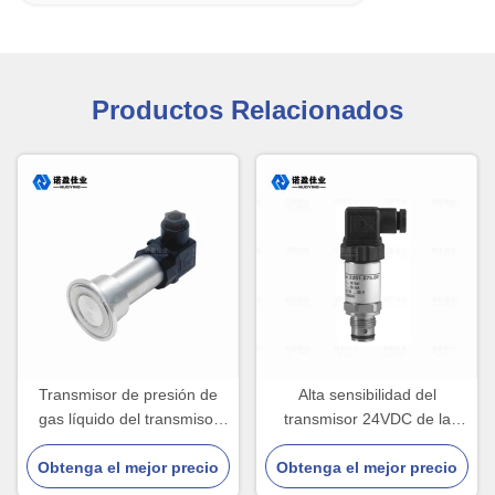
Productos Relacionados
Transmisor de presión de
Alta sensibilidad del
gas líquido del transmisor
transmisor 24VDC de la
IP65 del sensor de la
presión diferenciada del
presión de NP93420 316L
Obtenga el mejor precio
Obtenga el mejor precio
agua del molde