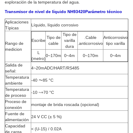
exploración de la temperatura del agua.
Transmisor de nivel de líquido NH93420
Parámetro técnico
Aplicaciones
Líquido, líquido corrosivo
Típicas
Tipo de
Tipo de
.Cable
Anticorrosivo
Escribe
varilla
Rango de
cable
.anticorrosivo
tipo varilla
dura
medicion
L
0~170m
0~4m
0~170m
0~4m
(metro)
Salida de
4~20mADC/HART/RS485
señal:
Temperatura
-40 〜85 °C
ambiente
Temperatura
-10 ~+70 °C
de proceso
Proceso de
montaje de brida roscada (opcional)
conexión
Fuente de
24 V CC (± 5 %)
alimentación
Capacidad
< (U-15) / 0.02A
de carga