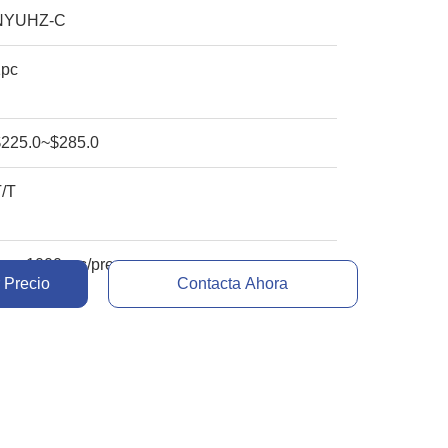
NYUHZ-C
1pc
$225.0~$285.0
T/T
mes 1000pcs/pre
 Precio
Contacta Ahora