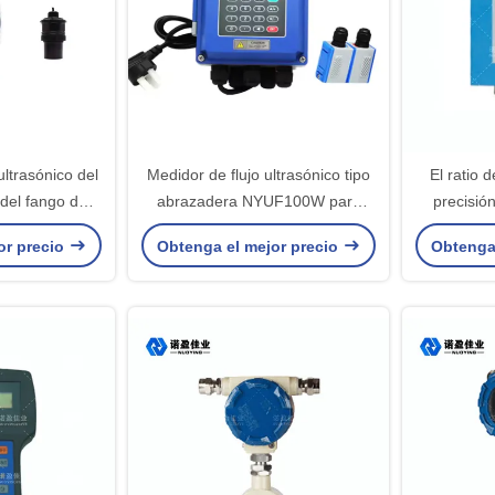
ultrasónico del
Medidor de flujo ultrasónico tipo
El ratio 
 del fango del
abrazadera NYUF100W para
precisió
 24VDC 1m m
medición de flujo y calor
100G del 
or precio
Obtenga el mejor precio
Obtenga