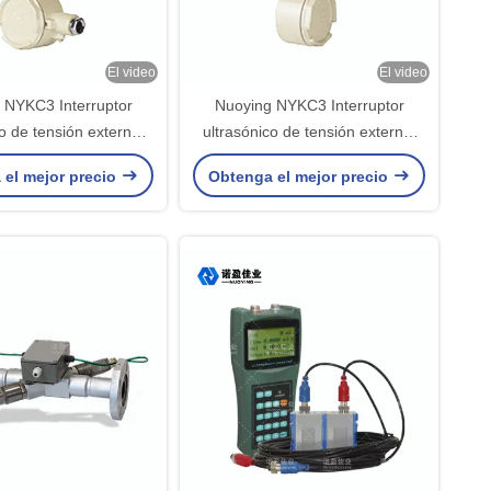
El video
El video
 NYKC3 Interruptor
Nuoying NYKC3 Interruptor
o de tensión externa,
ultrasónico de tensión externa,
 NYKC3, diseño no
modelo NYKC3, diseño no
 el mejor precio
Obtenga el mejor precio
invasivo
invasivo