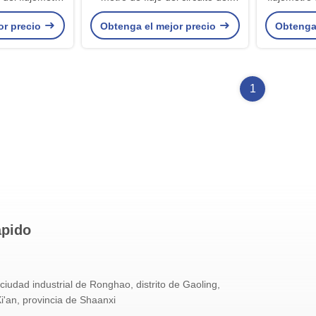
atamiento de
pulso que transmite multi alta
or precio
Obtenga el mejor precio
Obtenga
izo salir NYCL
Pt100
00M
1
ápido
ciudad industrial de Ronghao, distrito de Gaoling,
i'an, provincia de Shaanxi