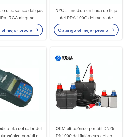
ujo ultrasónico del gas
NYCL - medida en línea de flujo
MPa IRGA ninguna
del PDA 100C del metro de
tencia hidráulica
calefacción de la red ultrasónica
 el mejor precio
Obtenga el mejor precio
del tubo
ida fría del calor del
OEM ultrasónico portátil DN25 -
ultrasónico portátil del
DN1000 del flujómetro del agua