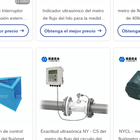
El video
Interruptor
Indicador ultrasónico del metro
metro de fl
nsión externa,
de flujo del hilo para la medida
de 40
 diseño no
llana líquida
resis
or precio
Obtenga el mejor precio
Obtenga
vo
n de control
Exactitud ultrasónica NY - CS del
NYCL - med
 del flujómetro
metro de flujo del circuito del
flujómetro 