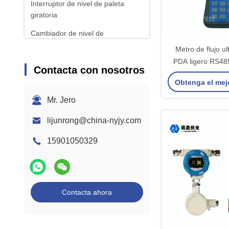
Interruptor de nivel de paleta
giratoria
Cambiador de nivel de
microondas
Metro de flujo ul
PDA ligero RS485
Interruptor externo de nivel de
Contacta con nosotros
100
líquido
Obtenga el mej
Medidor de densidad de diapasón
Mr. Jero
lijunrong@china-nyjy.com
15901050329
Contacta ahora