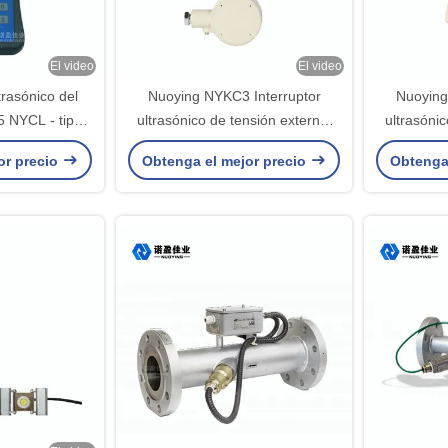
El video
El video
trasónico del
Nuoying NYKC3 Interruptor
Nuoying
 NYCL - tipo
ultrasónico de tensión externa,
ultrasónic
A
modelo NYKC3, diseño no
modelo
or precio
Obtenga el mejor precio
Obtenga
invasivo