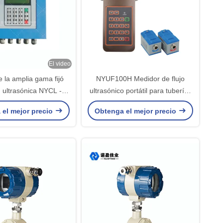
El video
de la amplia gama fijó
NYUF100H Medidor de flujo
n ultrasónica NYCL -
ultrasónico portátil para tuberías
metro de flujo la alta
de DN32 a DN6000
 el mejor precio
Obtenga el mejor precio