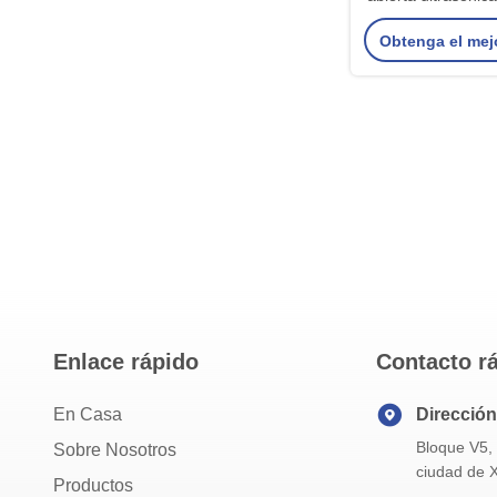
del canal del tr
Obtenga el mej
aguas residuales h
- el 1
Enlace rápido
Contacto r
En Casa
Dirección
Bloque V5, 
Sobre Nosotros
ciudad de X
Productos