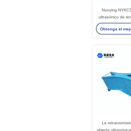
Nuoying NYKC3 
ultrasónico de te
modelo NYKC3,
Obtenga el mej
invasi
La retransmisió
abierta ultrasónica