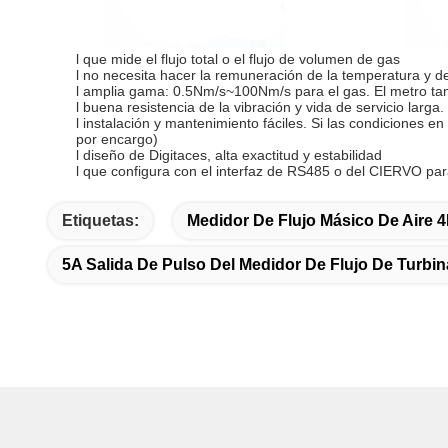
l que mide el flujo total o el flujo de volumen de gas
l no necesita hacer la remuneración de la temperatura y de 
l amplia gama: 0.5Nm/s~100Nm/s para el gas. El metro tam
l buena resistencia de la vibración y vida de servicio larg
l instalación y mantenimiento fáciles. Si las condiciones 
por encargo)
l diseño de Digitaces, alta exactitud y estabilidad
l que configura con el interfaz de RS485 o del CIERVO para
Etiquetas:
Medidor De Flujo Másico De Aire 
5A Salida De Pulso Del Medidor De Flujo De Turbin