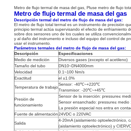
Metro de flujo termal de masa del gas, Pluse metro de flujo tot
Metro de flujo termal de masa del gas
Descripción termal del metro de flujo de masa del gas:
El metro de flujo total termal es un instrumento de precisión qu
principio termal actúa supervisando el efecto de enfriamiento 
sobre dos sensores uno de los cuales se utiliza convencionalm
y al daño del instrumento e incluso del equipo del control de 
usar el instrumento.
Parámetros termales del metro de flujo de masa del gas:
Descripción
Especificaciones
Medio de medición
Diversos gases (excepto el acetileno)
Tamaño del tubo
DN10~DN4000mm
Velocidad
0.1~100 Nm/s
Exactitud
el ±1.0%
Sensor: -40℃~+220℃
Temperatura de trabajo
Transmisor: -20℃~+45℃
Sensor de la inserción: pressure≤ me
Presión de
Sensor ensanchado: pressure≤ medio
funcionamiento
La presión especial nos entra en conta
Fuente de alimentación
24VDC o 220VAC
4-20mA (aislamiento optoelectrónico,
Salida
(aislamiento optoelectrónico) y CIERV