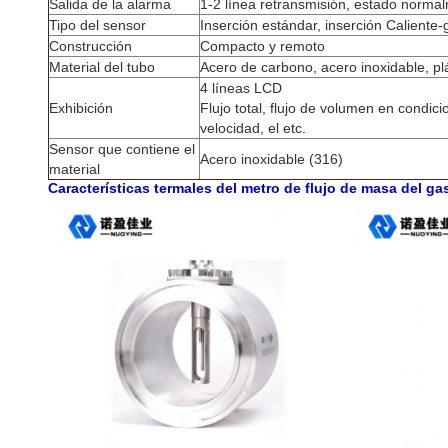
Salida de la alarma
1-2 línea retransmisión, estado norma
Tipo del sensor
Inserción estándar, inserción Calient
Construcción
Compacto y remoto
Material del tubo
Acero de carbono, acero inoxidable, plá
4 líneas LCD
Exhibición
Flujo total, flujo de volumen en condicio
velocidad, el etc.
Sensor que contiene el
Acero inoxidable (316)
material
Características termales del metro de flujo de masa del ga