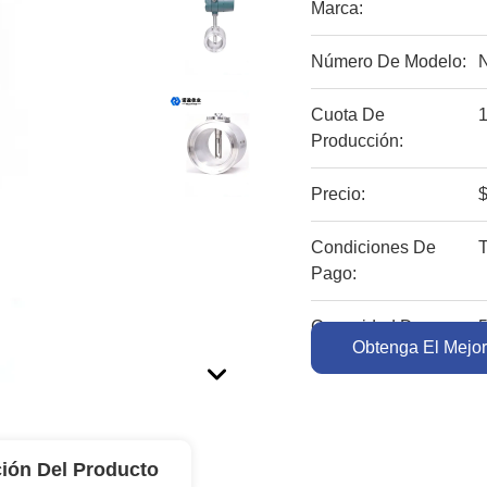
Marca:
Número De Modelo:
Cuota De
Producción:
Precio:
Condiciones De
Pago:
Capacidad De
5
Obtenga El Mejor
Suministro:
ión Del Producto