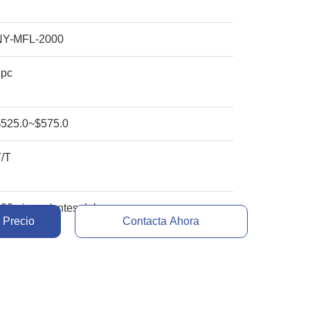
NY-MFL-2000
1pc
$525.0~$575.0
T/T
00 piezas/antes del mes
 Precio
Contacta Ahora