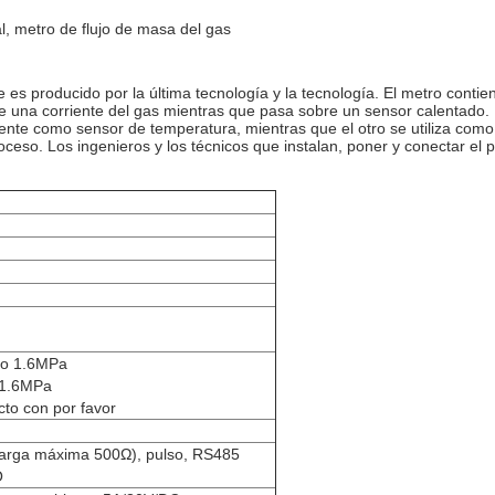
al, metro de flujo de masa del gas
e es producido por la última tecnología y la tecnología. El metro conti
de una corriente del gas mientras que pasa sobre un sensor calentado. 
ente como sensor de temperatura, mientras que el otro se utiliza como 
proceso. Los ingenieros y los técnicos que instalan, poner y conectar 
dio 1.6MPa
 1.6MPa
cto con por favor
 carga máxima 500Ω), pulso, RS485
O