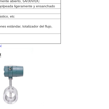
lmente abierto, 5A/30V/DC
e-golpeada ligeramente y ensanchado
stico, etc
nes estándar, totalizador del flujo,
s: