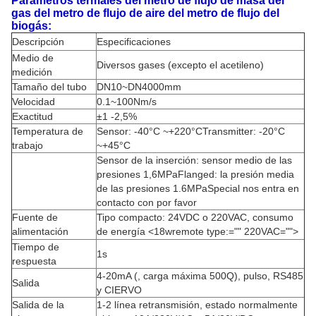
Parámetros termales del metro de flujo de masa del
gas del metro de flujo de aire del metro de flujo del
biogás:
Descripción
Especificaciones
Medio de
Diversos gases (excepto el acetileno)
medición
Tamaño del tubo
DN10~DN4000mm
Velocidad
0.1~100Nm/s
Exactitud
±1 -2,5%
Temperatura de
Sensor: -40°C ~+220°CTransmitter: -20°C
trabajo
~+45°C
Sensor de la inserción: sensor medio de las
presiones 1,6MPaFlanged: la presión media
de las presiones 1.6MPaSpecial nos entra en
contacto con por favor
Fuente de
Tipo compacto: 24VDC o 220VAC, consumo
alimentación
de energía <18wremote type:="" 220VAC="">
Tiempo de
1s
respuesta
4-20mA (, carga máxima 500Q), pulso, RS485
Salida
y CIERVO
Salida de la
1-2 línea retransmisión, estado normalmente